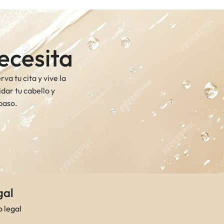
ecesita
a tu cita y vive la
dar tu cabello y
 paso.
gal
o legal