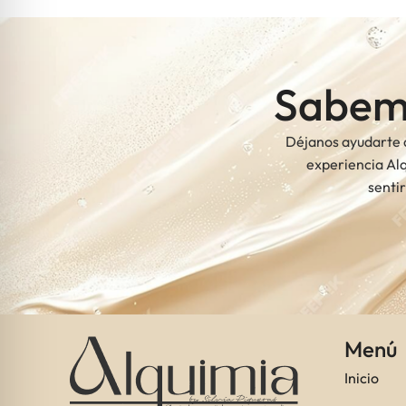
Sabemo
Déjanos ayudarte a
experiencia Alq
senti
Menú
Inicio