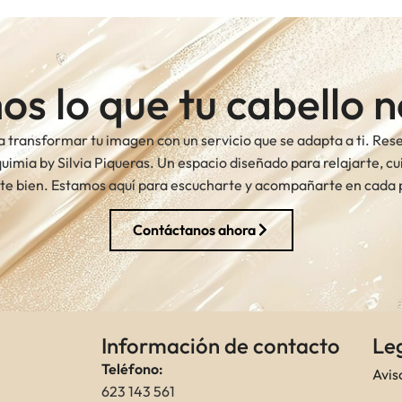
s lo que tu cabello n
 transformar tu imagen con un servicio que se adapta a ti. Reserv
uimia by Silvia Piqueras. Un espacio diseñado para relajarte, cui
rte bien. Estamos aquí para escucharte y acompañarte en cada
Contáctanos ahora
Información de contacto
Le
Teléfono:
Avis
623 143 561